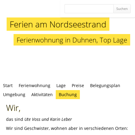
Suchbegriffe
Ferien am Nordseestrand
Ferienwohnung in Duhnen, Top Lage
Navigation
Start
Ferienwohnung
Lage
Preise
Belegungsplan
überspringen
Umgebung
Aktivitäten
Buchung
Wir,
das sind
Ute Voss
und
Karin Leber
Wir sind Geschwister, wohnen aber in verschiedenen Orten: